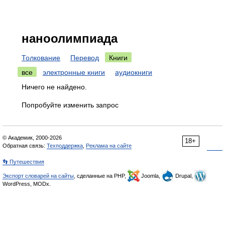
наноолимпиада
Толкование
Перевод
Книги
все
электронные книги
аудиокниги
Ничего не найдено.
Попробуйте изменить запрос
© Академик, 2000-2026
18+
Обратная связь:
Техподдержка
,
Реклама на сайте
👣 Путешествия
Экспорт словарей на сайты
, сделанные на PHP,
Joomla,
Drupal,
WordPress, MODx.